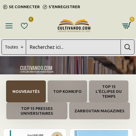
cultivanoo.com
SE CONNECTER
S'ENREGISTRER
0
0
Toutes
CULTIVANOO.COM
VOTRE LIBRAIRIE RÉUNIONNAISE EN LIGNE
TOP 15
NOUVEAUTÉS
TOP KOMKIFO
L'ÉCLIPSE DU
TEMPS
TOP 15 PRESSES
ZARBOUTAN MAGAZINES
UNIVERSITAIRES