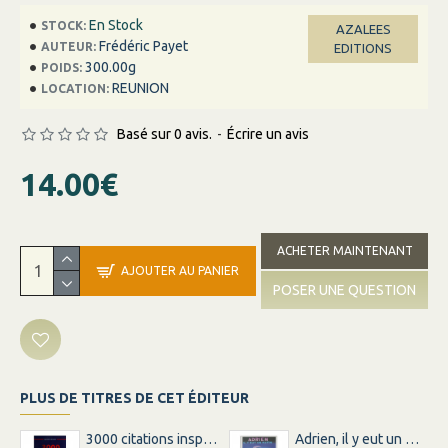
En Stock
STOCK:
AZALEES
Frédéric Payet
AUTEUR:
EDITIONS
300.00g
POIDS:
REUNION
LOCATION:
Basé sur 0 avis.
-
Écrire un avis
14.00€
ACHETER MAINTENANT
AJOUTER AU PANIER
POSER UNE QUESTION
PLUS DE TITRES DE CET ÉDITEUR
3000 citations inspirations inspirantes pour changer votre vie
Adrien, il y eut un matin