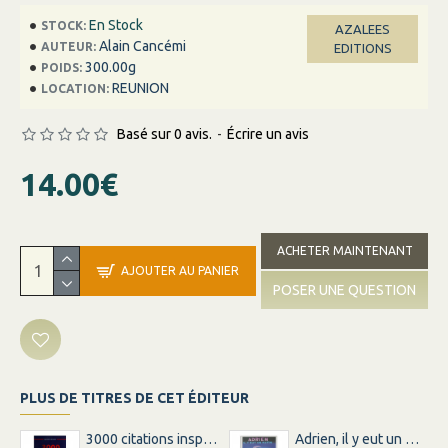
En Stock
STOCK:
AZALEES
Alain Cancémi
AUTEUR:
EDITIONS
300.00g
POIDS:
REUNION
LOCATION:
Basé sur 0 avis.
-
Écrire un avis
14.00€
ACHETER MAINTENANT
AJOUTER AU PANIER
POSER UNE QUESTION
PLUS DE TITRES DE CET ÉDITEUR
3000 citations inspirations inspirantes pour changer votre vie
Adrien, il y eut un matin