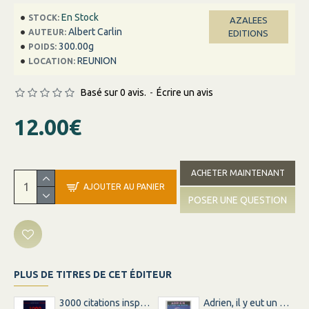
En Stock
STOCK:
AZALEES
Albert Carlin
AUTEUR:
EDITIONS
300.00g
POIDS:
REUNION
LOCATION:
Basé sur 0 avis.
-
Écrire un avis
12.00€
ACHETER MAINTENANT
AJOUTER AU PANIER
POSER UNE QUESTION
PLUS DE TITRES DE CET ÉDITEUR
3000 citations inspirations inspirantes pour changer votre vie
Adrien, il y eut un matin