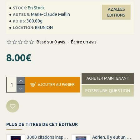
En Stock
STOCK:
AZALEES
Marie-Claude Mallin
AUTEUR:
EDITIONS
300.00g
POIDS:
REUNION
LOCATION:
Basé sur 0 avis.
-
Écrire un avis
8.00€
ACHETER MAINTENANT
AJOUTER AU PANIER
POSER UNE QUESTION
PLUS DE TITRES DE CET ÉDITEUR
3000 citations inspirations inspirantes pour changer votre vie
Adrien, il y eut un matin