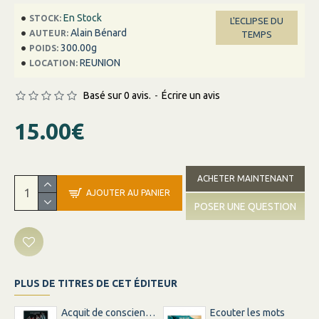
En Stock
STOCK:
L'ECLIPSE DU
Alain Bénard
AUTEUR:
TEMPS
300.00g
POIDS:
REUNION
LOCATION:
Basé sur 0 avis.
-
Écrire un avis
15.00€
ACHETER MAINTENANT
AJOUTER AU PANIER
POSER UNE QUESTION
PLUS DE TITRES DE CET ÉDITEUR
Acquit de conscience - Un procès ordinaire
Ecouter les mots