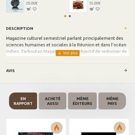
20.00€
15.00€
DESCRIPTION
Magazine culturel semestriel parlant principalement des
sciences humaines et sociales à la Réunion et dans l’océan
Indien, Zarboutan Magazine a pour objectif de redonner de
l’élan à la parole, à la production et à la création
réunionnaise et de l’Indiaocéanie.
AVIS
Ce magazine aborde dans son deuxième numéro, l’histoire
de La Réunion, la littérature, les arts, les archives du
peuple… dans des rubriques originales.
EN
ACHETÉ
MÊME
MÊME
RAPPORT
AUSSI
ÉDITEURS
PAYS