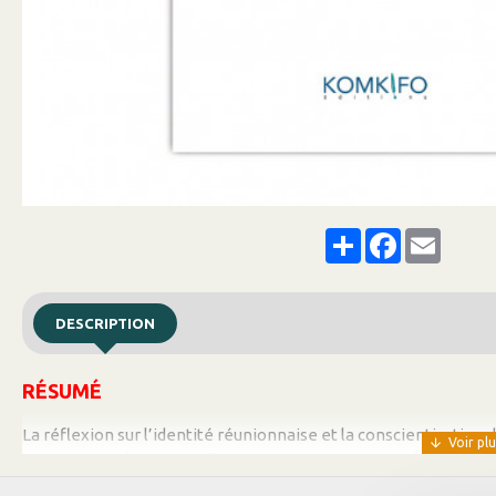
Share
Facebook
Email
DESCRIPTION
RÉSUMÉ
La réflexion sur l’identité réunionnaise et la conscientisatio
menée. C’est le constat fait par José Macarty et Paul Mazaka av
premiers jalons de ce qu’on pourrait considérer comme la phi