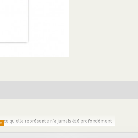
n de ce qu’elle représente n’a jamais été profondément
ant de co-écrire cet essai philosophique, qui pose les
losophie réunionnaise.