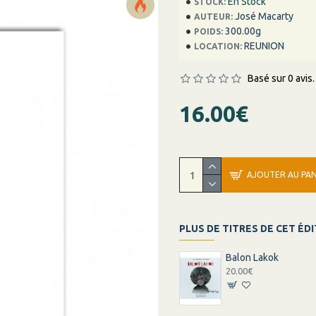
En Stock
STOCK:
José Macarty
AUTEUR:
300.00g
POIDS:
REUNION
LOCATION:
Basé sur 0 avis.
16.00€
AJOUTER AU PAN
PLUS DE TITRES DE CET ÉD
Balon Lakok
20.00€