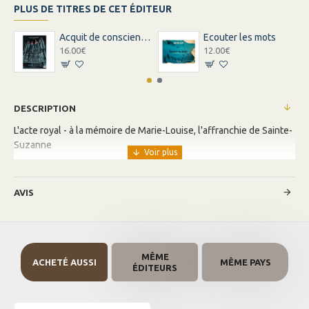
PLUS DE TITRES DE CET ÉDITEUR
Acquit de conscience - Un procès ordinaire
Ecouter les mots
16.00€
12.00€
DESCRIPTION
L'acte royal - à la mémoire de Marie-Louise, l'affranchie de Sainte-
Suzanne
AVIS
MÊME
ACHETÉ AUSSI
MÊME PAYS
ÉDITEURS