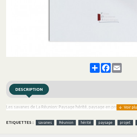
Share
Facebook
Email
DESCRIPTION
Les savanes de La Réunion: Paysage hérité, paysage en projet
ETIQUETTES :
savanes
Réunion
hérité
paysage
projet