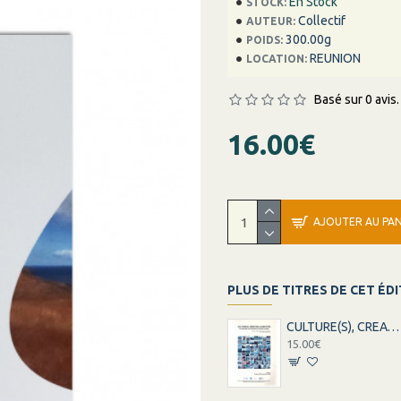
En Stock
STOCK:
Collectif
AUTEUR:
300.00g
POIDS:
REUNION
LOCATION:
Basé sur 0 avis.
16.00€
AJOUTER AU PAN
PLUS DE TITRES DE CET ÉD
CULTURE(S), CREATION ET IDENTITES
15.00€