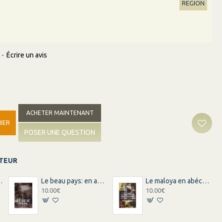
REGION
-
Écrire un avis
ACHETER MAINTENANT
IER
POSER UNE QUESTION
ITEUR
 - trésors d'ici
Le beau pays: en abécédaire imagier de A à Z
Le maloya en abécédaire:imagier de Aà Z
10.00€
10.00€