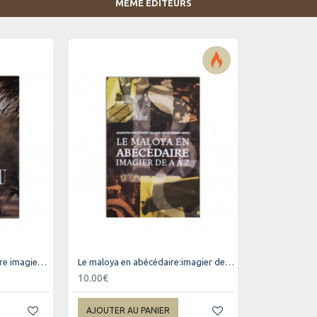
MÊME ÉDITEURS
Le beau pays: en abécédaire imagier de A à Z
Le maloya en abécédaire:imagier de Aà Z
10.00€
AJOUTER AU PANIER