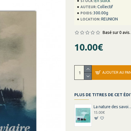
En Stock
STOCK:
Collectif
AUTEUR:
300.00g
POIDS:
REUNION
LOCATION:
Basé sur 0 avis.
10.00€
AJOUTER AU PAN
PLUS DE TITRES DE CET ÉD
La nature des savoirs-faire
15.00€