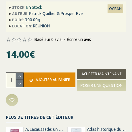
En Stock
STOCK:
OCEAN
Patrick Quillier & Prosper Eve
AUTEUR:
300.00g
POIDS:
REUNION
LOCATION:
Basé sur 0 avis.
-
Écrire un avis
14.00€
ACHETER MAINTENANT
AJOUTER AU PANIER
POSER UNE QUESTION
PLUS DE TITRES DE CET ÉDITEUR
A. Lacaussade: un bourbonnais sur les traces du père
Atlas historique du sucre a l'ile bourbon …