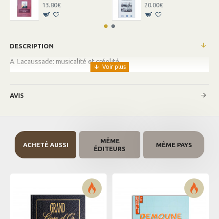
13.80€
20.00€
DESCRIPTION
A. Lacaussade: musicalité et créolité
AVIS
MÊME
ACHETÉ AUSSI
MÊME PAYS
ÉDITEURS