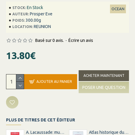
En Stock
STOCK:
OCEAN
Prosper Eve
AUTEUR:
300.00g
POIDS:
REUNION
LOCATION:
Basé sur 0 avis.
-
Écrire un avis
13.80€
ACHETER MAINTENANT
AJOUTER AU PANIER
POSER UNE QUESTION
PLUS DE TITRES DE CET ÉDITEUR
A. Lacaussade: musicalité et créolité
Atlas historique du sucre a l'ile bourbon …