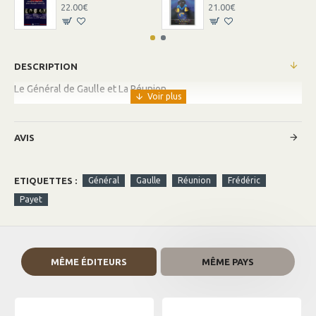
22.00€
21.00€
DESCRIPTION
Le Général de Gaulle et La Réunion
AVIS
ETIQUETTES :
Général
Gaulle
Réunion
Frédéric
Payet
MÊME ÉDITEURS
MÊME PAYS