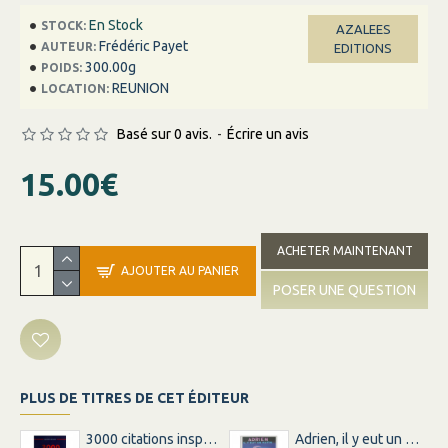
En Stock
STOCK:
AZALEES
Frédéric Payet
AUTEUR:
EDITIONS
300.00g
POIDS:
REUNION
LOCATION:
Basé sur 0 avis.
-
Écrire un avis
15.00€
ACHETER MAINTENANT
AJOUTER AU PANIER
POSER UNE QUESTION
PLUS DE TITRES DE CET ÉDITEUR
3000 citations inspirations inspirantes pour changer votre vie
Adrien, il y eut un matin