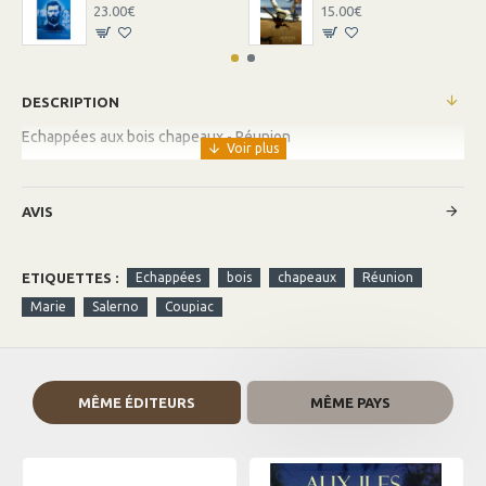
23.00€
15.00€
DESCRIPTION
Echappées aux bois chapeaux - Réunion
AVIS
ETIQUETTES :
Echappées
bois
chapeaux
Réunion
Marie
Salerno
Coupiac
MÊME ÉDITEURS
MÊME PAYS