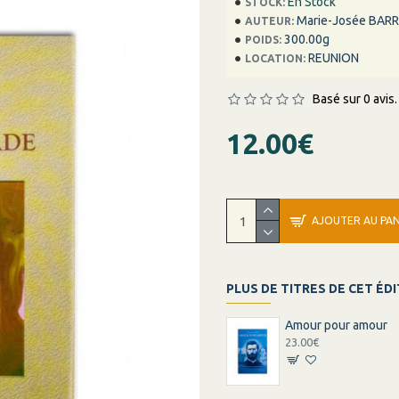
En Stock
STOCK:
Marie-Josée BAR
AUTEUR:
300.00g
POIDS:
REUNION
LOCATION:
Basé sur 0 avis.
12.00€
AJOUTER AU PAN
PLUS DE TITRES DE CET ÉD
Amour pour amour
23.00€