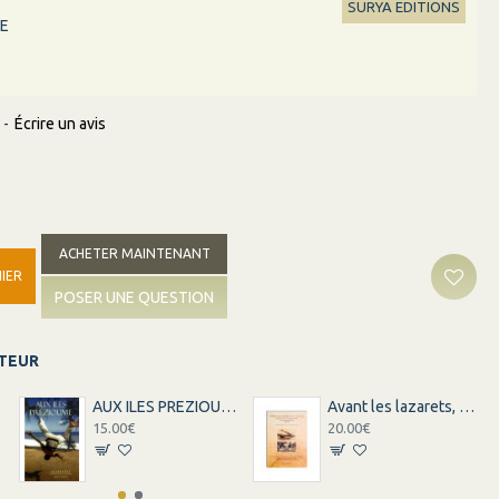
SURYA EDITIONS
RE
-
Écrire un avis
ACHETER MAINTENANT
IER
POSER UNE QUESTION
ITEUR
AUX ILES PREZIOUME
Avant les lazarets, le voyage
15.00€
20.00€