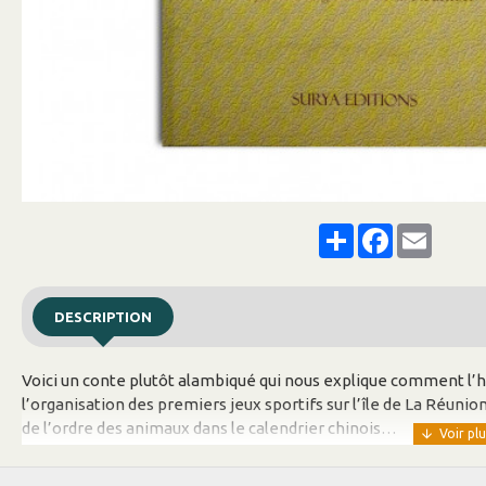
Share
Facebook
Email
DESCRIPTION
Voici un conte plutôt alambiqué qui nous explique comment l’h
l’organisation des premiers jeux sportifs sur l’île de La Réuni
de l’ordre des animaux dans le calendrier chinois…
Le texte, très descriptif, est émaillé, ici et là, de quelques illus