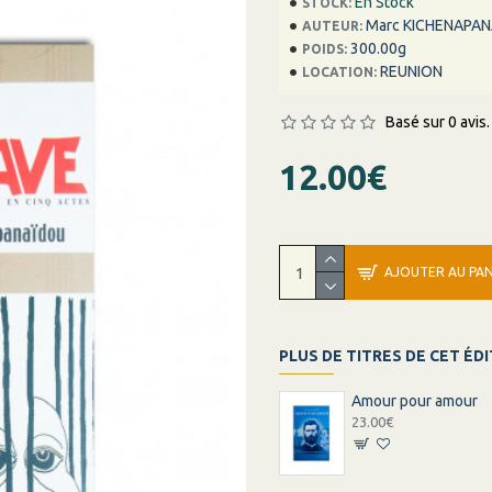
En Stock
STOCK:
Marc KICHENAPA
AUTEUR:
300.00g
POIDS:
REUNION
LOCATION:
Basé sur 0 avis.
12.00€
AJOUTER AU PAN
PLUS DE TITRES DE CET ÉD
Amour pour amour
23.00€