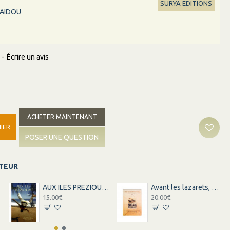
SURYA EDITIONS
NAIDOU
-
Écrire un avis
ACHETER MAINTENANT
IER
POSER UNE QUESTION
ITEUR
AUX ILES PREZIOUME
Avant les lazarets, le voyage
15.00€
20.00€