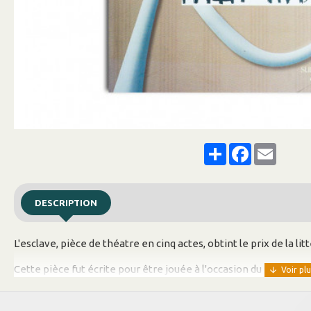
Share
Facebook
Email
DESCRIPTION
L'esclave, pièce de théatre en cinq actes, obtint le prix de la li
Cette pièce fut écrite pour être jouée à l'occasion du 128ème an