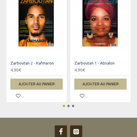
Nasional, li té militan politik. Li la komanse ékri dann zané
70 : fonnkèr, shortèks, roman, zistoir... Plipar lo tan li ékri an
kréol rénioné, rar-rar an fransé. An dèrnié li la travay desi
ramasaz "patrimoine imatérièl" La Rénion épi li lé devni
rakontèr zistoir. Li fé galman tradiksion an kréol.
"MOFEKNET" sé son 2è diksionèr, apré "SEMI-LO-MO".
Zarboutan 2 - Kafmaron
Zarboutan 1 - Absalon
4.90€
4.90€
AJOUTER AU PANIER
AJOUTER AU PANIER