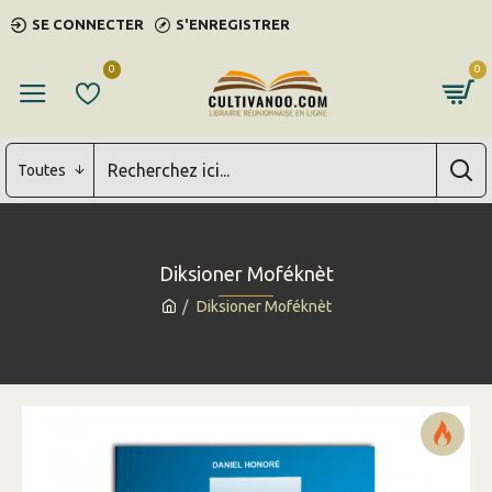
SE CONNECTER
S'ENREGISTRER
0
0
Toutes
Diksioner Moféknèt
Diksioner Moféknèt