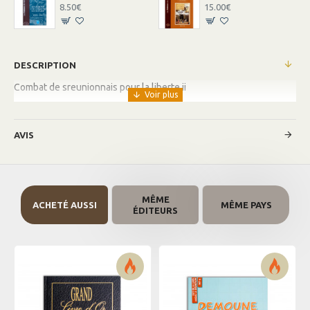
8.50€
15.00€
DESCRIPTION
Combat de sreunionnais pour la liberte ii
AVIS
MÊME
ACHETÉ AUSSI
MÊME PAYS
ÉDITEURS