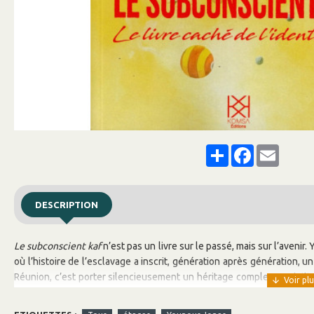
Share
Facebook
Email
DESCRIPTION
Le subconscient kaf
n’est pas un livre sur le passé, mais sur l’aveni
où l’histoire de l’esclavage a inscrit, génération après génération, un
Réunion, c’est porter silencieusement un héritage complexe :
résili
danse subtile au sein du subconscient collectif. Mais cet héritage, 
transformation
. Dans cet ouvrage ambitieux et profondément humain