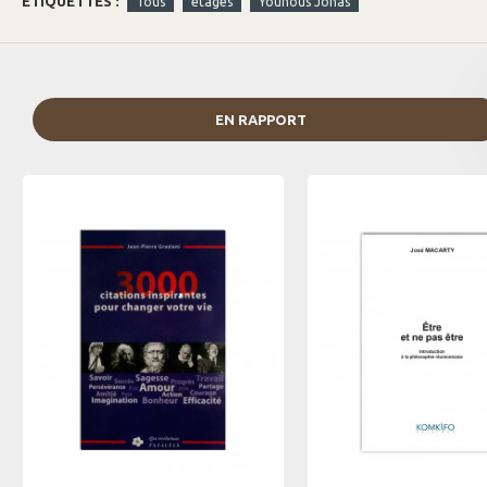
ETIQUETTES :
Tous
étages
Younous Jonas
kaf, dévoilant comment des schémas inconscients influencent notr
travers une approche intégrative mêlant psychologie profonde, s
Younous Jonas propose
des outils concrets pour transformer ces 
contente pas de révéler l’origine cachée des défis vécus par la
consciemment son histoire intérieure, libérant ainsi ce potentiel lo
EN RAPPORT
reconquête du monde intérieur
.