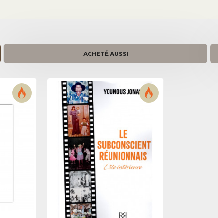
e vie quotidienne, nos relations, et même notre corps. À
agesses traditionnelles et neurosciences contemporaines,
héritages limitants en ressources créatives
. Ce livre ne se
 communauté kaf. Il invite chaque Réunionnais à réécrire
ngtemps enfoui. Car
la vraie liberté commence toujours par la
ACHETÉ AUSSI