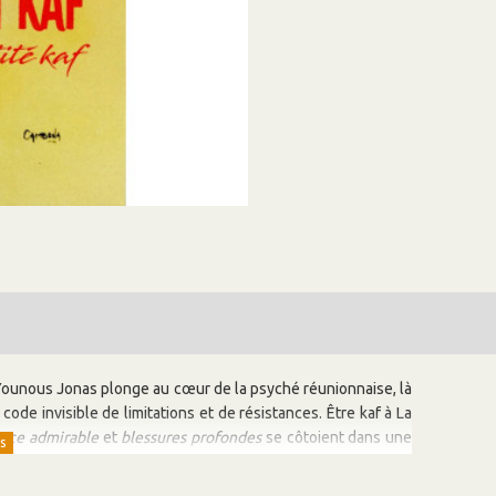
r. Younous Jonas plonge au cœur de la psyché réunionnaise, là
 code invisible de limitations et de résistances.
Être kaf à La
ence admirable
et
blessures profondes
se côtoient dans une
loin d’être une fatalité, constitue une
clé puissante pour la
, l’auteur explore les différentes strates du subconscient