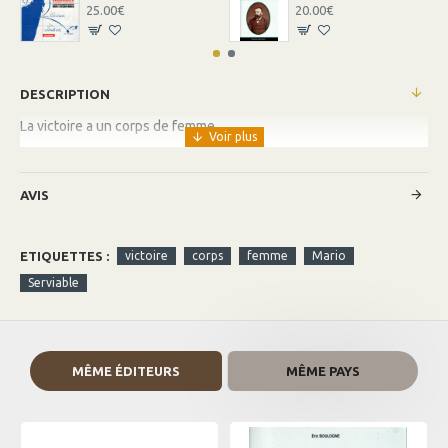
25.00€
20.00€
DESCRIPTION
La victoire a un corps de femme
AVIS
ETIQUETTES :
victoire
corps
femme
Mario
Serviable
MÊME ÉDITEURS
MÊME PAYS