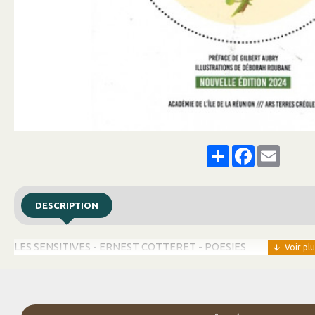
Share
Facebook
Email
DESCRIPTION
LES SENSITIVES - ERNEST COTTERET - POESIES