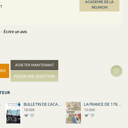
ACADEMIE DE LA
ET
REUNION
-
Écrire un avis
ACHETER MAINTENANT
IER
POSER UNE QUESTION
ITEUR
EUNION - VOLUME 40
BULLETIN DE L'ACADEMIE DE LA REUNION - VOLUME 41 - LE PATRIMOINE
LA FRANCE DE 1789 A 1958
18.00€
10.00€