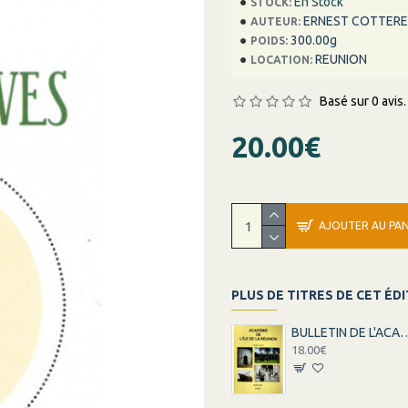
En Stock
STOCK:
ERNEST COTTER
AUTEUR:
300.00g
POIDS:
REUNION
LOCATION:
Basé sur 0 avis.
20.00€
AJOUTER AU PAN
PLUS DE TITRES DE CET ÉD
BULLETIN DE L'ACADEMIE DE LA R
18.00€