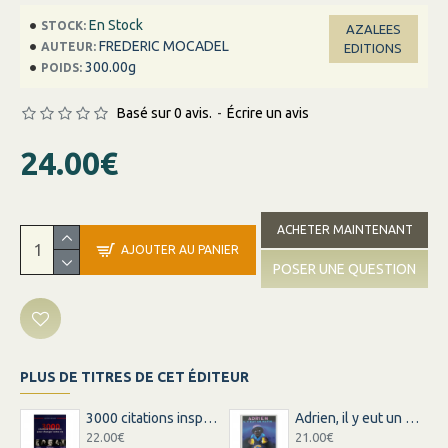
En Stock
STOCK:
AZALEES
FREDERIC MOCADEL
AUTEUR:
EDITIONS
300.00g
POIDS:
Basé sur 0 avis.
-
Écrire un avis
24.00€
ACHETER MAINTENANT
AJOUTER AU PANIER
POSER UNE QUESTION
PLUS DE TITRES DE CET ÉDITEUR
3000 citations inspirations inspirantes pour changer votre vie
Adrien, il y eut un matin
22.00€
21.00€