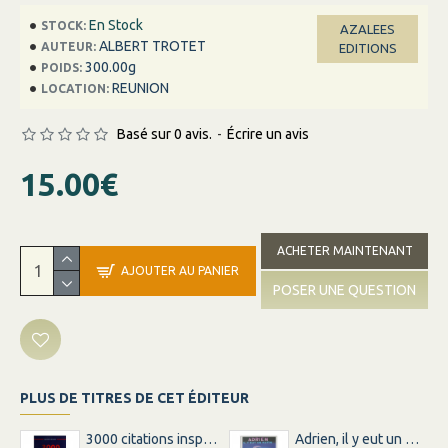
En Stock
STOCK:
AZALEES
ALBERT TROTET
AUTEUR:
EDITIONS
300.00g
POIDS:
REUNION
LOCATION:
Basé sur 0 avis.
-
Écrire un avis
15.00€
ACHETER MAINTENANT
AJOUTER AU PANIER
POSER UNE QUESTION
PLUS DE TITRES DE CET ÉDITEUR
3000 citations inspirations inspirantes pour changer votre vie
Adrien, il y eut un matin