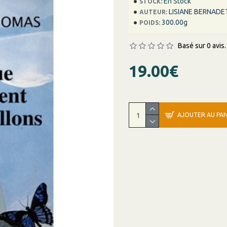
En Stock
STOCK:
LISIANE BERNAD
AUTEUR:
300.00g
POIDS:
Basé sur 0 avis.
19.00€
AJOUTER AU PAN