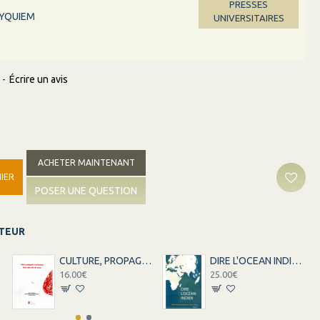
PRESSES
YQUIEM
UNIVERSITAIRES
-
Écrire un avis
ACHETER MAINTENANT
IER
POSER UNE QUESTION
ITEUR
CULTURE, PROPAGANDE ET MILITANTISME
DIRE L'OCEAN INDIEN - VOLUME 1 ET 2
16.00€
25.00€