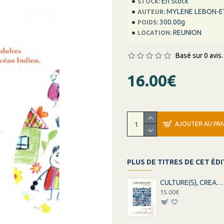
En Stock
STOCK:
MYLENE LEBON-E
AUTEUR:
300.00g
POIDS:
REUNION
LOCATION:
Basé sur 0 avis.
16.00€
AJOUTER AU PAN
PLUS DE TITRES DE CET ÉD
CULTURE(S), CREATION ET IDENTITES
15.00€