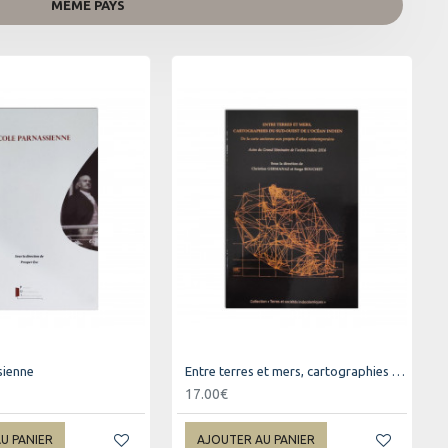
MÊME PAYS
sienne
Entre terres et mers, cartographies du Sud-Ouest de l'Océan Indien
17.00€
U PANIER
AJOUTER AU PANIER