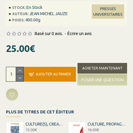
En Stock
STOCK:
PRESSES
JEAN MICHEL JAUZE
AUTEUR:
UNIVERSITAIRES
400.00g
POIDS:
Basé sur 0 avis.
-
Écrire un avis
25.00€
ACHETER MAINTENANT
AJOUTER AU PANIER
POSER UNE QUESTION
PLUS DE TITRES DE CET ÉDITEUR
CULTURE(S), CREATION ET IDENTITES
CULTURE, PROPAGANDE ET MILITANTISME
15.00€
16.00€