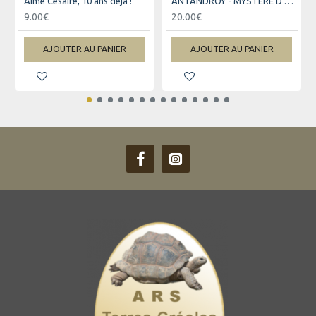
Aimé Césaire, 10 ans déjà !
ANTANDROY - MYSTERE D'UN PEUPLE
9.00€
20.00€
AJOUTER AU PANIER
AJOUTER AU PANIER