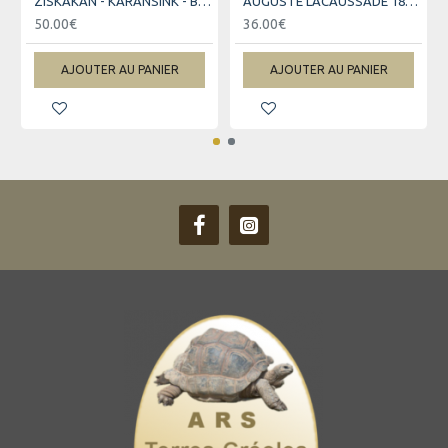
ZISKAKAN - KARANSINK - BILINGUE KREOL - FRANCAIS
AUGUSTE LACAUSSADE 1815-1897 - COFFRET VOLUME 1 ET 2
50.00€
36.00€
AJOUTER AU PANIER
AJOUTER AU PANIER