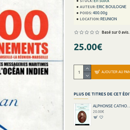
En Stock
STOCK:
ERIC BOULOGNE
AUTEUR:
400.00g
POIDS:
REUNION
LOCATION:
Basé sur 0 avis.
25.00€
AJOUTER AU PAN
PLUS DE TITRES DE CET ÉD
ALPHONSE CATHOU PHOTOGRAPHE - ANCIEN ESC
20.00€