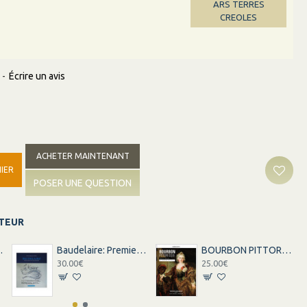
ARS TERRES
CREOLES
-
Écrire un avis
ACHETER MAINTENANT
IER
POSER UNE QUESTION
ITEUR
LAVE DE LA REUNION
Baudelaire: Premier passeur de l'interculturailté
BOURBON PITTORESQUE ROIS NOIRS ET REVES BLANCS
30.00€
25.00€