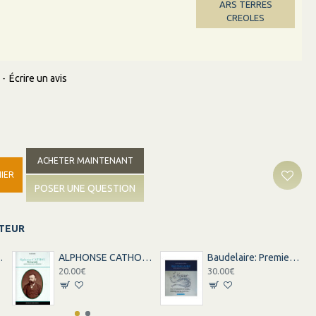
ARS TERRES
CREOLES
-
Écrire un avis
ACHETER MAINTENANT
IER
POSER UNE QUESTION
ITEUR
UNION-MARSEILLE
ALPHONSE CATHOU PHOTOGRAPHE - ANCIEN ESCLAVE DE LA REUNION
Baudelaire: Premier passeur de l'interculturailté
20.00€
30.00€