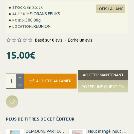
En Stock
STOCK:
LOFIS LA LANG
FLORANS FELIKS
AUTEUR:
300.00g
POIDS:
REUNION
LOCATION:
Basé sur 0 avis.
-
Écrire un avis
15.00€
ACHETER MAINTENANT
AJOUTER AU PANIER
POSER UNE QUESTION
PLUS DE TITRES DE CET ÉDITEUR
DEMOUNE PARTOU, LA LANG ISSI
Nout mangé, nout mémoire, nout l'histoire