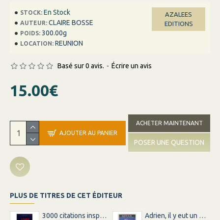
En Stock
STOCK:
AZALEES
CLAIRE BOSSE
AUTEUR:
EDITIONS
300.00g
POIDS:
REUNION
LOCATION:
Basé sur 0 avis.
-
Écrire un avis
15.00€
ACHETER MAINTENANT
AJOUTER AU PANIER
POSER UNE QUESTION
PLUS DE TITRES DE CET ÉDITEUR
3000 citations inspirations inspirantes pour changer votre vie
Adrien, il y eut un matin