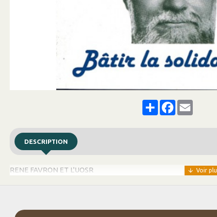
Share
Facebook
Email
DESCRIPTION
RENE FAVRON ET L'UOSR