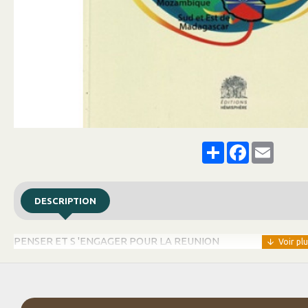
Share
Facebook
Email
DESCRIPTION
PENSER ET S 'ENGAGER POUR LA REUNION