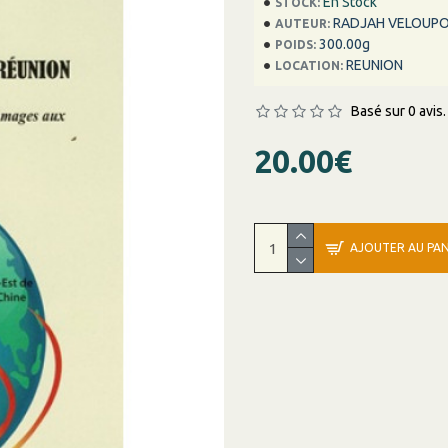
En Stock
STOCK:
RADJAH VELOUP
AUTEUR:
300.00g
POIDS:
REUNION
LOCATION:
Basé sur 0 avis.
20.00€
AJOUTER AU PAN