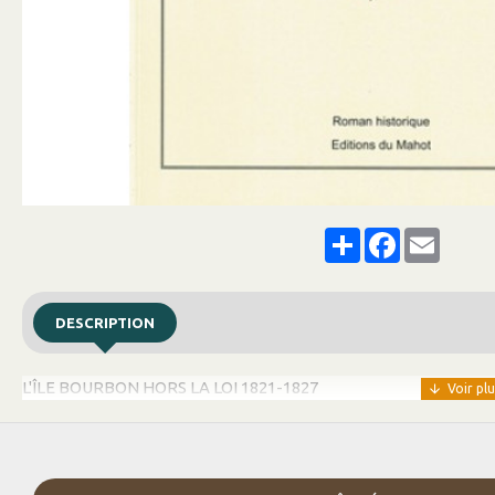
Share
Facebook
Email
DESCRIPTION
L'ÎLE BOURBON HORS LA LOI 1821-1827