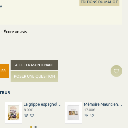
EDITIONS DU MAHOT
A
-
Écrire un avis
ACHETER MAINTENANT
IER
POSER UNE QUESTION
ITEUR
N
La grippe espagnole à la reunion
Mémoire Mauricienne
8.00€
17.00€