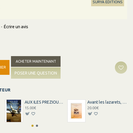
SURYA EDITIONS
C
-
Écrire un avis
ACHETER MAINTENANT
IER
POSER UNE QUESTION
ITEUR
AUX ILES PREZIOUME
Avant les lazarets, le voyage
15.00€
20.00€