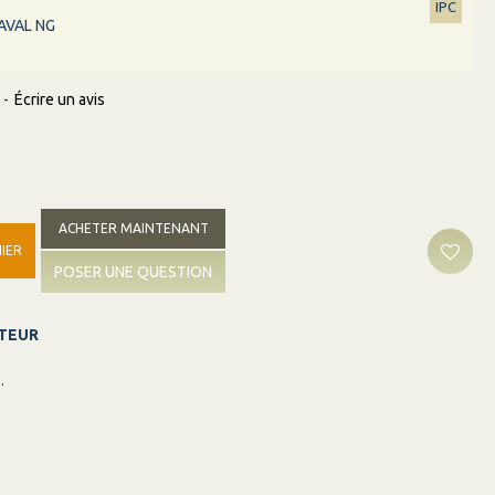
IPC
AVAL NG
-
Écrire un avis
ACHETER MAINTENANT
IER
POSER UNE QUESTION
ITEUR
 maurice.