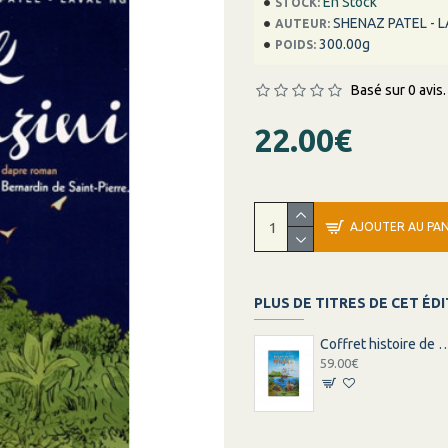
En Stock
STOCK:
SHENAZ PATEL - L
AUTEUR:
300.00g
POIDS:
Basé sur 0 avis.
22.00€
AJOUTER AU PAN
PLUS DE TITRES DE CET ÉD
Coffret histoire de
59.00€