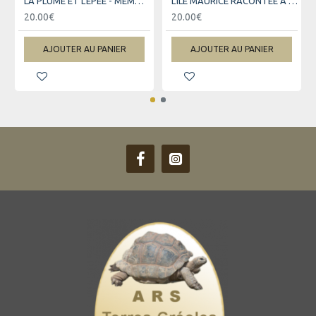
LA PLUME ET L'EPEE - MEMOIRES DE MAHE DE LA BOURDONNAIS (1740-1742)
L'ÎLE MAURICE RACONTEE A MES PETITS-ENFANTS
20.00€
20.00€
AJOUTER AU PANIER
AJOUTER AU PANIER