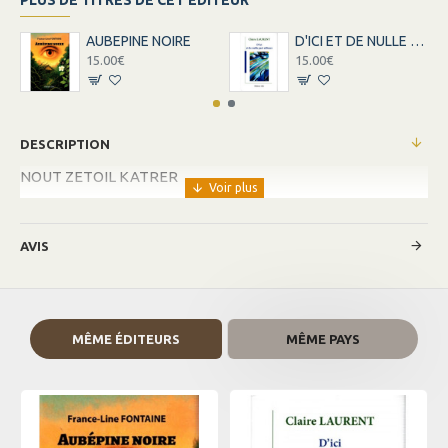
PLUS DE TITRES DE CET ÉDITEUR
AUBEPINE NOIRE
D'ICI ET DE NULLE PART AILLEURS
15.00€
15.00€
DESCRIPTION
NOUT ZETOIL KATRER
AVIS
MÊME ÉDITEURS
MÊME PAYS