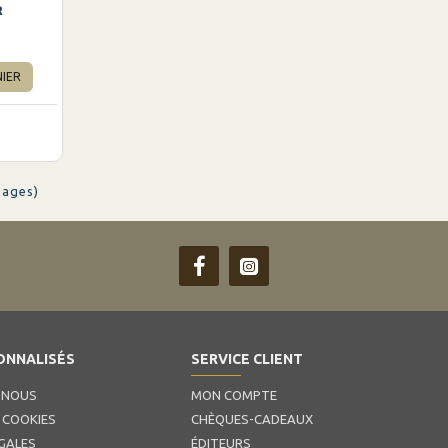
R
NIER
Pages)
ONNALISÉS
SERVICE CLIENT
 NOUS
MON COMPTE
 COOKIES
CHÈQUES-CADEAUX
GALES
ÉDITEURS