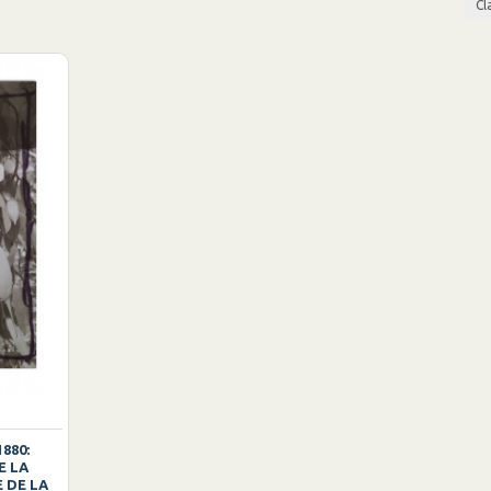
Cl
880:
E LA
 DE LA