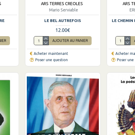
S
ARS TERRES CREOLES
ARS T
Mario Serviable
ER
IRE
LE BEL AUTREFOIS
LE CHEMIN 
12.00€
NIER
AJOUTER AU PANIER
Acheter maintenant
Acheter ma
Poser une question
Poser une 