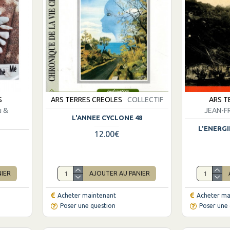
S
ARS TERRES CREOLES
COLLECTIF
ARS T
u &
JEAN-F
L'ANNEE CYCLONE 48
L'ENERGI
12.00€
NIER
AJOUTER AU PANIER
Acheter maintenant
Acheter ma
Poser une question
Poser une 