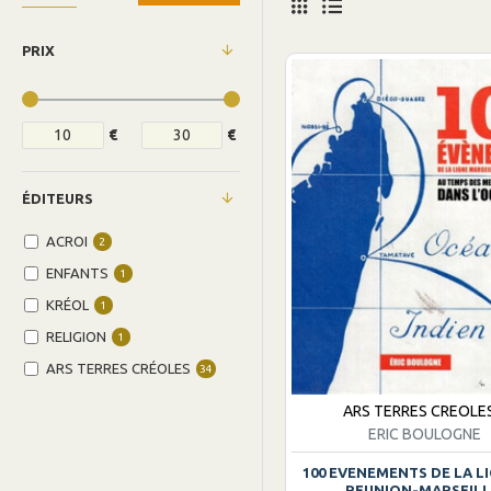
PRIX
€
€
ÉDITEURS
ACROI
2
ENFANTS
1
KRÉOL
1
RELIGION
1
ARS TERRES CRÉOLES
34
ARS TERRES CREOLE
ERIC BOULOGNE
100 EVENEMENTS DE LA L
REUNION-MARSEILL