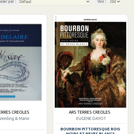
asser par :
Voir :
ERRES CREOLES
ARS TERRES CREOLES
einling & Mario
EUGENE DAYOT
BOURBON PITTORESQUE ROIS
NOIRS ET REVES BLANCS